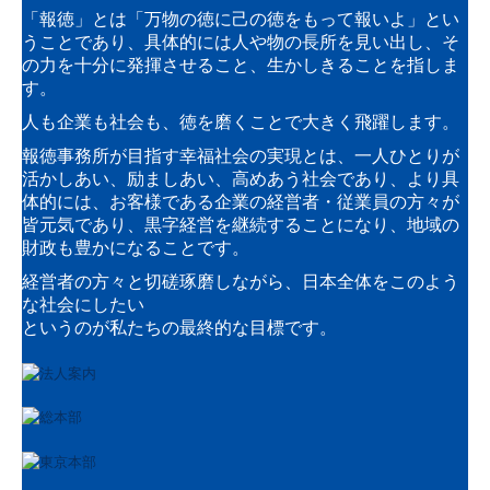
「報徳」とは「万物の徳に己の徳をもって報いよ」とい
著書
うことであり、
具体的には人や物の長所を見い出し、そ
の力を十分に発揮させること、生かしきることを指しま
リンク集
す。
人も企業も社会も、徳を磨くことで大きく飛躍します。
プライバシーポリシー
報徳事務所が目指す幸福社会の実現とは、一人ひとりが
情報セキュリティ基本方針
活かしあい、励ましあい、高めあう社会であり、
より具
体的には、お客様である企業の経営者・従業員の方々が
品質方針
皆元気であり、黒字経営を継続することになり、地域の
財政も豊かになることです。
業務内容
経営者の方々と切磋琢磨しながら、日本全体をこのよう
な社会にしたい
税務会計顧問
というのが私たちの最終的な目標です。
経営計画支援
人材開発・社風診断
中堅大企業支援