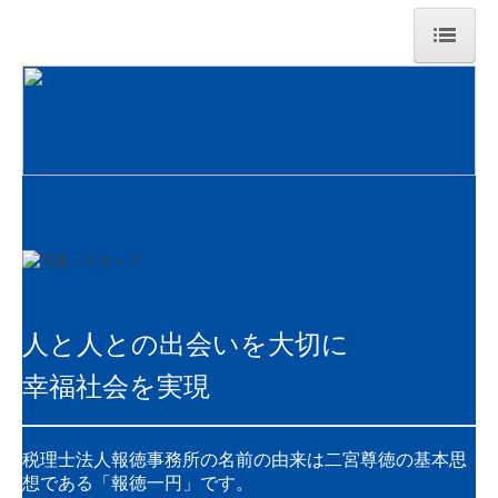
HOME
総本部
法人案内
ご挨拶
経営理念
サステナビリティへの取組み
人と人との出会いを大切に
幸福社会を実現
アクセス
セミナー案内
税理士法人報徳事務所の名前の由来は二宮尊徳の基本思
プレスリリース
想である「報徳一円」です。