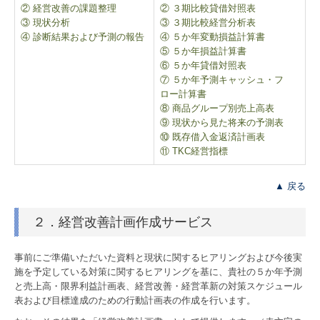
② 経営改善の課題整理
② ３期比較貸借対照表
社会福祉法人支援
③ 現状分析
③ ３期比較経営分析表
④ 診断結果および予測の報告
④ ５か年変動損益計算書
医業経営支援
⑤ ５か年損益計算書
⑥ ５か年貸借対照表
公益法人支援
⑦ ５か年予測キャッシュ・フ
ロー計算書
相続・贈与支援
⑧ 商品グループ別売上高表
⑨ 現状から見た将来の予測表
一円会
⑩ 既存借入金返済計画表
⑪ TKC経営指標
お客様の声
▲ 戻る
採用情報
２．経営改善計画作成サービス
採用メッセージ
事前にご準備いただいた資料と現状に関するヒアリングおよび今後実
職員インタビュー
施を予定している対策に関するヒアリングを基に、貴社の５か年予測
と売上高・限界利益計画表、経営改善・経営革新の対策スケジュール
キャリアプラン
表および目標達成のための行動計画表の作成を行います。