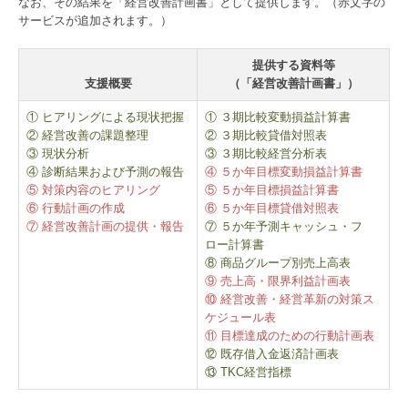
数字で見る 報徳事務所
なお、その結果を「経営改善計画書」として提供します。（赤文字の
サービスが追加されます。）
募集要項
提供する資料等
経営者オススメ情報
支援概要
（「経営改善計画書」）
① ヒアリングによる現状把握
① ３期比較変動損益計算書
経営者お役立ち情報
② 経営改善の課題整理
② ３期比較貸借対照表
③ 現状分析
③ ３期比較経営分析表
電帳法・インボイス最新情報
④ 診断結果および予測の報告
④ ５か年目標変動損益計算書
⑤ 対策内容のヒアリング
⑤ ５か年目標損益計算書
証憑保存機能
⑥ 行動計画の作成
⑥ ５か年目標貸借対照表
⑦ 経営改善計画の提供・報告
⑦ ５か年予測キャッシュ・フ
経営改善計画の策定支援
ロー計算書
⑧ 商品グループ別売上高表
経営改善オンデマンド講座
⑨ 売上高・限界利益計画表
⑩ 経営改善・経営革新の対策ス
ケジュール表
グループ通算（有利・不利）判定
⑪ 目標達成のための行動計画表
⑫ 既存借入金返済計画表
関与先向け融資商品ご紹介
⑬ TKC経営指標
国の共済制度活用コーナー