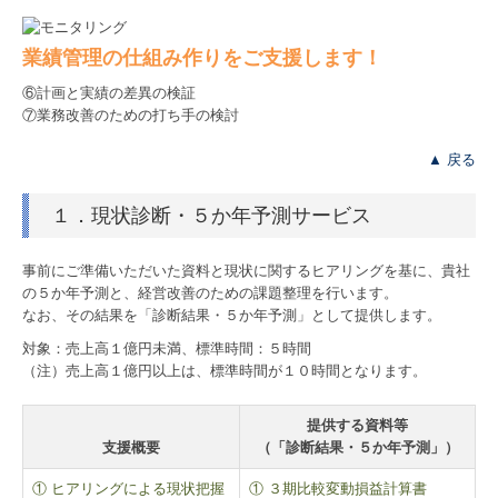
著書
業績管理の仕組み作りをご支援します！
リンク集
⑥計画と実績の差異の検証
⑦業務改善のための打ち手の検討
プライバシーポリシー
▲ 戻る
情報セキュリティ基本方針
１．現状診断・５か年予測サービス
品質方針
事前にご準備いただいた資料と現状に関するヒアリングを基に、貴社
業務内容
の５か年予測と、経営改善のための課題整理を行います。
なお、その結果を「診断結果・５か年予測」として提供します。
税務会計顧問
対象：売上高１億円未満、標準時間：５時間
（注）売上高１億円以上は、標準時間が１０時間となります。
経営計画支援
人材開発・社風診断
提供する資料等
支援概要
（「診断結果・５か年予測」）
中堅大企業支援
① ヒアリングによる現状把握
① ３期比較変動損益計算書