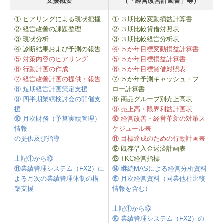
支援概要
（
「経営改善計画書」等
）
① ヒアリングによる現状把握
① ３期比較変動損益計算書
② 経営改善の課題整理
② ３期比較貸借対照表
③ 現状分析
③ ３期比較経営分析表
④ 診断結果および予測の報告
④ ５か年目標変動損益計算書
⑤ 対策内容のヒアリング
⑤ ５か年目標損益計算書
⑥ 行動計画の作成
⑥ ５か年目標貸借対照表
⑦ 経営改善計画の提供・報告
⑦ ５か年予測キャッシュ・フ
⑧ 短期経営計画策定支援
ロー計算書
⑨ 四半期業績検討会の開催支
⑧ 商品グループ別売上高表
援
⑨ 売上高・限界利益計画表
⑩ 月次財務（予算実績管理）
⑩ 経営改善・経営革新の対策ス
情報
ケジュール表
の提供及び指導
⑪ 目標達成のための行動計画表
⑫ 既存借入金返済計画表
上記①から⑩
⑬ TKC経営指標
⑪業績管理システム（FX2）に
⑭ 継続MASによる経営分析資料
よる月次の業績管理体制の構
⑮ 月次経営資料（同業他社比較
築支援
情報を含む）
上記①から⑮
⑯ 業績管理システム（FX2）の