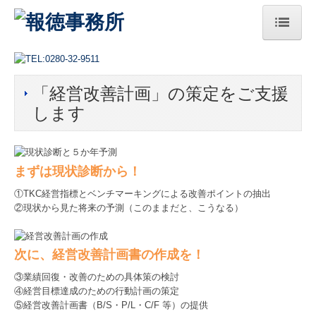
HOME
「経営改善計画」の策定をご支援
総本部
します
法人案内
ご挨拶
まずは現状診断から！
経営理念
①TKC経営指標とベンチマーキングによる改善ポイントの抽出
②現状から見た将来の予測（このままだと、こうなる）
サステナビリティへの取組み
アクセス
次に、経営改善計画書の作成を！
セミナー案内
③業績回復・改善のための具体策の検討
④経営目標達成のための行動計画の策定
プレスリリース
⑤経営改善計画書（B/S・P/L・C/F 等）の提供