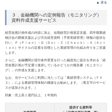
▲ 戻る
TKCシステムのご紹介
３．金融機関への定例報告（モニタリング）
TKCシステムQ&A
資料作成支援サービス
経営改善計画作成の内容に加え、短期経営計画策定支援、四半期業績
検討会の開催支援および月次経営資料（予算実績管理）情報の提供を
行い、Ｐ（Ｐｌａｎ）－Ｄ（Ｄｏ）－Ｃ（Ｃｈｅｃｋ）－Ａ（Ａｃｔ
ｉｏｎ）サイクルの定着を目標とした業績管理の仕組み作りをご支援
します。
さらに、金融機関が貸付条件変更を行った融資先に提出を求める「経
営改善計画が予定通り進捗しているかどうかの報告書（モニタリン
グ）」の作成を支援します。
なお、当サービスのご利用に当たっては「業績管理システム（ＦＸ
２）」による業績管理体制の構築をお勧めします。（青文字のサービ
スが追加されます。）
対象：売上高１億円以上、１年契約
提供する資料等