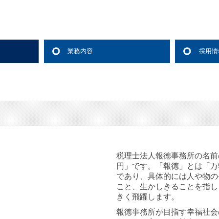
業務内容
採用情
取組み
方針
税務会計顧問
経営計画支援
人材開発・社風診断
中堅大企業支援
社会福祉法人支援
医業経営支援
公益法人支援
相続・贈与支援
一円会
お客様の声
採用メ
職員イ
キャリ
数字で
募集要
税理士法人報徳事務所の名前
円」です。「報徳」とは「万
であり、具体的には人や物の
こと、生かしきることを指し
きく飛躍します。
報徳事務所が目指す幸福社会