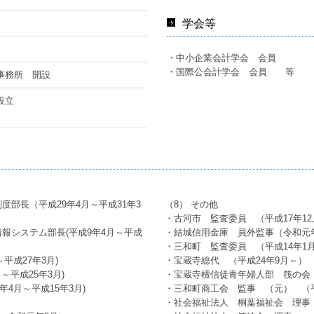
学会等
・中小企業会計学会 会員
・国際公会計学会 会員 等
事務所 開設
設立
部長（平成29年4月～平成31年3
（8） その他
・古河市 監査委員 （平成17年1
報システム部長(平成9年4月～平成
・結城信用金庫 員外監事（令和元
・三和町 監査委員 （平成14年1月
平成27年3月)
・宝蔵寺総代 （平成24年9月～）
平成25年3月)
・宝蔵寺檀信徒青年婦人部 筏の会
4月～平成15年3月)
・三和町商工会 監事 （元） （平
・社会福祉法人 桐葉福祉会 理事