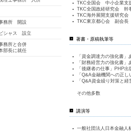
TKC全国会 中小企業支
TKC全国政経研究会 幹
TKC海外展開支援研究会
TKC東京都心会 副会長
事務所 開設
ビシャス 設立
著書・原稿執筆等
事務所と合併
京本部長に就任
「資金調達力の強化書」
「財務経営力の強化書」
「後継者の仕事」PHP出
「Q&A金融機関への正し
「Q&A資金繰り対策と経
その他多数
講演等
一般社団法人日本金融人