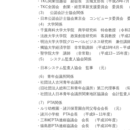
・TKC関東信越会 副会長 茨城支部長（平成29年7月
・TKC全国会 創業・経営革新支援委員会 委員長 （平
（3） 公認会計士協会関係
・日本公認会計士協会東京会 コンピュータ委員会 
（4） 大学関係
・千葉商科大学大学院 商学研究科 特命教授 （令和2
・法政大学大学院 政策創造研究科 客員教授 （平成24
・明治大学大学院グローバルビジネス研究科 兼任講師（
・獨協大学経済学部 非常勤講師 （平成18年4月～平成
・聖学院大学 講師 （非常勤） （平成13～15年度
（5） システム監査人協会関係
・日本システム監査人協会 監事 （元）
（6） 青年会議所関係
・社団法人古河青年会議所
（旧社団法人総和三和青年会議所）第三代理事長 （9
・社団法人日本青年会議所関東地区協議会 会計監査人
（7） PTA関係
・ルリ幼稚園・諸川保育園合同父母会会長 （元）
・諸川小学校 PTA会長 （平成9～11年度）
・三和町PTA連絡協議会 会長 （平成10年度）
・猿島郡PTA連絡協議会 会長 （平成10年度）