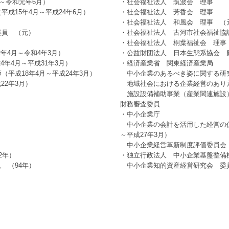
～令和元年6月）
・社会福祉法人 筑波会 理事
成15年4月～平成24年6月）
・社会福祉法人 芳香会 理事
・社会福祉法人 和風会 理事 （
委員 （元）
・社会福祉法人 古河市社会福祉協
・社会福祉法人 桐葉福祉会 理事
年4月～令和4年3月）
・公益財団法人 日本生態系協会 
年4月～平成31年3月）
・経済産業省 関東経済産業局
平成18年4月～平成24年3月）
中小企業のあるべき姿に関する研究会
22年3月）
地域社会における企業経営のあり方研
）
施設設備補助事業（産業関連施設
財務審査委員
・中小企業庁
中小企業の会計を活用した経営の促
～平成27年3月）
中小企業経営革新制度評価委員会 委
2年）
・独立行政法人 中小企業基盤整備
 （94年）
中小企業知的資産経営研究会 委員（