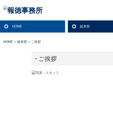
HOME
総本部
法人案内
ご挨拶
経営理念
サステナビリティへの
アクセス
セミナー案内
プレスリリース
著書
リンク集
プライバシーポリシー
情報セキュリティ基本
品質方針
HOME
>
総本部
> ご挨拶
ご挨拶