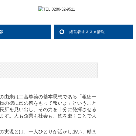
報
経営者オススメ情報
ッセージ
ンタビュー
アプラン
見る 報徳事務所
項
経営者お役立ち情報
電帳法・インボイス最新情報
証憑保存機能
経営改善計画の策定支援
経営改善オンデマンド講座
グループ通算（有利・不利）判定
関与先向け融資商品ご紹介
国の共済制度活用コーナー
TKCシステムのご紹介
TKCシステムQ&A
の由来は二宮尊徳の基本思想である「報徳一
物の徳に己の徳をもって報いよ」ということ
長所を見い出し、その力を十分に発揮させる
ます。人も企業も社会も、徳を磨くことで大
の実現とは、一人ひとりが活かしあい、励ま