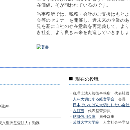
在価値こそが問われているのです。
当事務所では、税務・会計のご支援はもとよ
会等のセミナーを開催し、近未来の企業のあ
見を基に自社の存在意義を再定義して、より
き社会、より良き未来を創造していきましょ
現在の役職
・税理士法人報徳事務所 代表社員
・
人を大切にする経営学会
会長
・
日本でいちばん大切にしたい会社
所勤務
・
古河市
代表監査委員
・
結城信用金庫
員外監事
・
茨城大学大学院
人文社会科学研
現八重洲監査法人）勤務