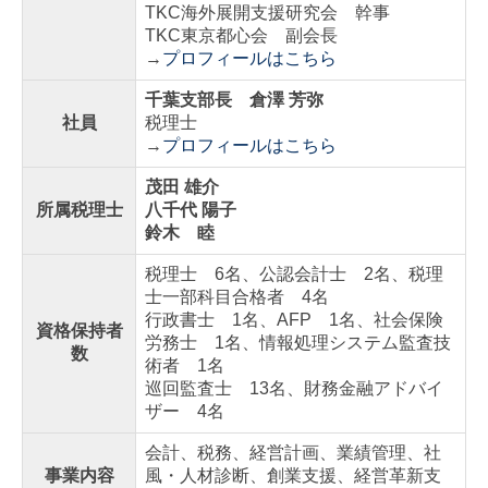
数字で見る 報徳事務所
TKC海外展開支援研究会 幹事
TKC東京都心会 副会長
募集要項
→
プロフィールはこちら
経営者オススメ情報
千葉支部長 倉澤 芳弥
社員
税理士
→
プロフィールはこちら
経営者お役立ち情報
茂田 雄介
電帳法・インボイス最新情報
所属税理士
八千代 陽子
鈴木 睦
証憑保存機能
税理士 6名、公認会計士 2名、税理
経営改善計画の策定支援
士一部科目合格者 4名
行政書士 1名、AFP 1名、社会保険
資格保持者
経営改善オンデマンド講座
労務士 1名、情報処理システム監査技
数
術者 1名
グループ通算（有利・不利）判定
巡回監査士 13名、財務金融アドバイ
ザー 4名
関与先向け融資商品ご紹介
会計、税務、経営計画、業績管理、社
事業内容
風・人材診断、創業支援、経営革新支
国の共済制度活用コーナー