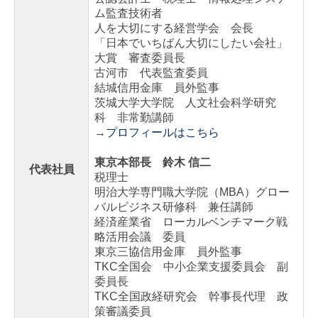
社会福祉法人支援
ム監査技術者
人を大切にする経営学会 会長
医業経営支援
「日本でいちばん大切にしたい会社」
大賞 審査委員長
公益法人支援
古河市 代表監査委員
結城信用金庫 員外監事
相続・贈与支援
茨城大学大学院 人文社会科学研究
科 非常勤講師
→
プロフィールはこちら
一円会
東京本部長 鈴木 信二
お客様の声
代表社員
税理士
明治大学専門職大学院（MBA）グロー
採用情報
バルビジネス研修科 兼任講師
経済産業省 ローカルベンチマーク戦
採用メッセージ
略活用会議 委員
東京三協信用金庫 員外監事
職員インタビュー
TKC全国会 中小企業支援委員会 副
委員長
キャリアプラン
TKC全国政経研究会 幹事長代理 政
策審議委員