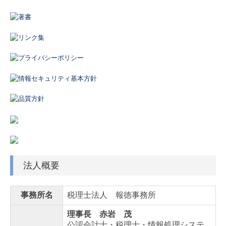
著書
リンク集
プライバシーポリシー
情報セキュリティ基本方針
品質方針
業務内容
税務会計顧問
法人概要
経営計画支援
人材開発・社風診断
事務所名
税理士法人 報徳事務所
中堅大企業支援
理事長 赤岩 茂
公認会計士・税理士・情報処理システ