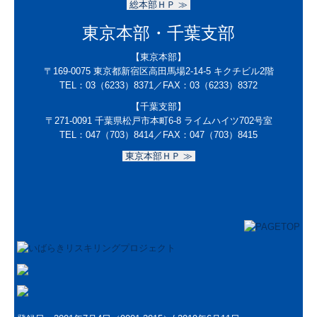
数字で見る 報徳事務所
総本部ＨＰ ≫
東京本部・千葉支部
募集要項
【東京本部】
経営者オススメ情報
〒169-0075
東京都新宿区高田馬場2-14-5 キクチビル2階
TEL：
03（6233）8371
／FAX：
03（6233）8372
経営者お役立ち情報
【千葉支部】
〒271-0091
千葉県松戸市本町6-8 ライムハイツ702号室
電帳法・インボイス最新情報
TEL：047（703）8414／
FAX：047（703）8415
東京本部ＨＰ ≫
証憑保存機能
経営改善計画の策定支援
経営改善オンデマンド講座
グループ通算（有利・不利）判定
関与先向け融資商品ご紹介
国の共済制度活用コーナー