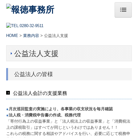
HOME
HOME
>
業務内容
> 公益法人支援
総本部
公益法人支援
法人案内
ご挨拶
公益法人の皆様
経営理念
公益法人会計の支援業務
サステナビリティへの取組み
アクセス
●
月次巡回監査の実施により、各事業の収支状況を毎月確認
●
法人税・消費税申告書の作成、税務代理
セミナー案内
「寄付行為上の収益事業」と「法人税法上の収益事業」と「消費税法
上の課税取引」はすべてが同じというわけではありません！！
プレスリリース
これらの税務に関する相談やアドバイスを行い、必要に応じて税務申