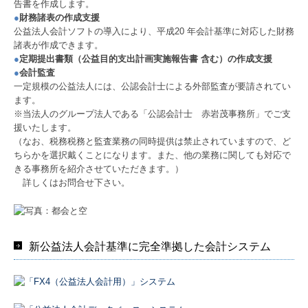
告書を作成します。
●
財務諸表の作成支援
著書
公益法人会計ソフトの導入により、平成20 年会計基準に対応した財務
諸表が作成できます。
リンク集
●
定期提出書類（公益目的支出計画実施報告書 含む）の作成支援
●
会計監査
プライバシーポリシー
一定規模の公益法人には、公認会計士による外部監査が要請されてい
ます。
情報セキュリティ基本方針
※当法人のグループ法人である「公認会計士 赤岩茂事務所」でご支
援いたします。
品質方針
（なお、税務税務と監査業務の同時提供は禁止されていますので、ど
ちらかを選択戴くことになります。また、他の業務に関しても対応で
業務内容
きる事務所を紹介させていただきます。）
詳しくはお問合せ下さい。
税務会計顧問
経営計画支援
新公益法人会計基準に完全準拠した会計システム
人材開発・社風診断
中堅大企業支援