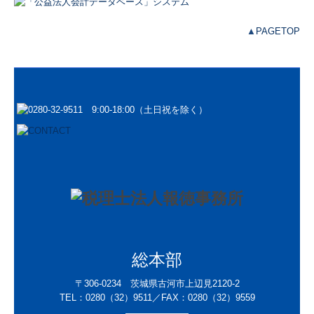
社会福祉法人支援
▲
PAGETOP
医業経営支援
公益法人支援
相続・贈与支援
一円会
お客様の声
採用情報
採用メッセージ
職員インタビュー
総本部
〒306-0234 茨城県古河市上辺見2120-2
キャリアプラン
TEL：
0280（32）9511／
FAX：0280（32）9559