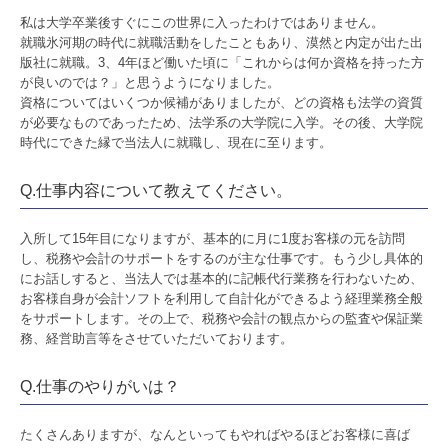
私は大学卒業後すぐにこの世界に入ったわけではありません。
著書
就職氷河期の時代に就職活動をしたこともあり、漠然と内定が出た出
版社に就職。3、4年ほど働いた頃に「これからは何か資格を持った方
リンク集
が良いのでは？」と思うようになりました。
資格についてはいくつか候補がありましたが、どの資格も法学の資質
プライバシーポリシー
が必要なものであったため、法学系の大学院に入学。その後、大学院
時代にできた縁で当法人に就職し、現在に至ります。
情報セキュリティ基本方針
Q.仕事内容について教えてください。
品質方針
入所して15年目になりますが、基本的に月に1度お客様の元を訪問
業務内容
し、税務や会計のサポートをするのが主な仕事です。もう少し具体的
にお話しすると、当法人では基本的に記帳代行業務を行わないため、
税務会計顧問
お客様自身が会計ソフトを利用して自計化ができるよう経理業務全般
をサポートします。その上で、税務や会計の観点からの監査や保証業
経営計画支援
務、経営助言等をさせていただいております。
人材開発・社風診断
Q.仕事のやりがいは？
中堅大企業支援
たくさんありますが、なんといってもやればやるほどお客様に喜ば