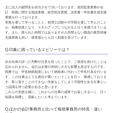
主に法人の顧問先を担当させて頂いております。巡回監査業務や会
計・税務に関する相談業務、経営助言業務、決算書・申告書作成支援
業務を行っております。
実務を通じて学べることと、税理士試験や大学院を通じて学んだこと
が、相乗効果となり、スキルアップにつながると日々実感できていま
す。また、限られた時間ではありますが入所間もない職員の教育研修
支援業務も担い、後輩達からも日々刺激を受けています。
Q.印象に残っているエピソードは？
自分自身の誤った判断や注意を怠ったことで、ご迷惑を掛けたことは
忘れられません。会計は企業の存続に大きな影響を及ぼすものです。
税務では、申告納税制度において納税者に代わって申告行為を行いま
す。この仕事はとても責任が重いということを日々、痛感しておりま
す。取り返すことのできない失敗をしてしまう可能性がある仕事とい
う認識を持つ必要があると思います。
これらの失敗を糧に、これからの仕事の成果でお返しするべく、日々
知識を研鑽し、貢献したいと考えています。
Q.ほかの会計事務所と比べて報徳事務所の特長・違い