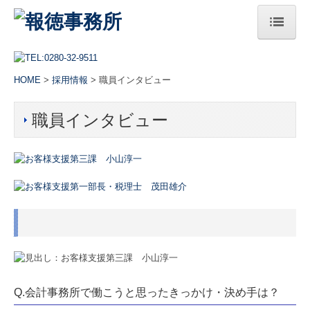
HOME
HOME
>
採用情報
> 職員インタビュー
総本部
職員インタビュー
法人案内
ご挨拶
経営理念
サステナビリティへの取組み
アクセス
セミナー案内
Q.会計事務所で働こうと思ったきっかけ・決め手は？
プレスリリース