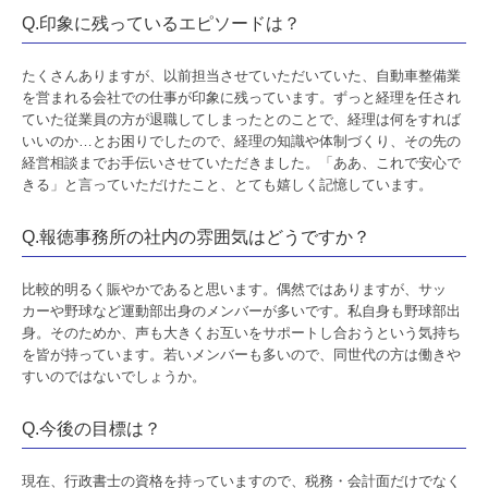
数字で見る 報徳事務所
Q.印象に残っているエピソードは？
募集要項
たくさんありますが、以前担当させていただいていた、自動車整備業
を営まれる会社での仕事が印象に残っています。ずっと経理を任され
経営者オススメ情報
ていた従業員の方が退職してしまったとのことで、経理は何をすれば
いいのか…とお困りでしたので、経理の知識や体制づくり、その先の
経営者お役立ち情報
経営相談までお手伝いさせていただきました。「ああ、これで安心で
きる」と言っていただけたこと、とても嬉しく記憶しています。
電帳法・インボイス最新情報
Q.報徳事務所の社内の雰囲気はどうですか？
証憑保存機能
経営改善計画の策定支援
比較的明るく賑やかであると思います。偶然ではありますが、サッ
カーや野球など運動部出身のメンバーが多いです。私自身も野球部出
身。そのためか、声も大きくお互いをサポートし合おうという気持ち
経営改善オンデマンド講座
を皆が持っています。若いメンバーも多いので、同世代の方は働きや
すいのではないでしょうか。
グループ通算（有利・不利）判定
Q.今後の目標は？
関与先向け融資商品ご紹介
国の共済制度活用コーナー
現在、行政書士の資格を持っていますので、税務・会計面だけでなく