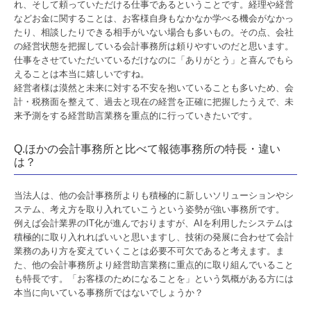
れ、そして頼っていただける仕事であるということです。経理や経営
社会福祉法人支援
などお金に関することは、お客様自身もなかなか学べる機会がなかっ
たり、相談したりできる相手がいない場合も多いもの。その点、会社
医業経営支援
の経営状態を把握している会計事務所は頼りやすいのだと思います。
仕事をさせていただいているだけなのに「ありがとう」と喜んでもら
公益法人支援
えることは本当に嬉しいですね。
経営者様は漠然と未来に対する不安を抱いていることも多いため、会
相続・贈与支援
計・税務面を整えて、過去と現在の経営を正確に把握したうえで、未
来予測をする経営助言業務を重点的に行っていきたいです。
一円会
Q.ほかの会計事務所と比べて報徳事務所の特長・違い
お客様の声
は？
採用情報
当法人は、他の会計事務所よりも積極的に新しいソリューションやシ
ステム、考え方を取り入れていこうという姿勢が強い事務所です。
採用メッセージ
例えば会計業界のIT化が進んでおりますが、AIを利用したシステムは
積極的に取り入れればいいと思いますし、技術の発展に合わせて会計
業務のあり方を変えていくことは必要不可欠であると考えます。ま
職員インタビュー
た、他の会計事務所より経営助言業務に重点的に取り組んでいること
も特長です。「お客様のためになることを」という気概がある方には
キャリアプラン
本当に向いている事務所ではないでしょうか？