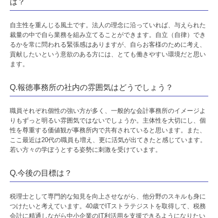
は？
自主性を重んじる風土です。法人の理念に沿っていれば、与えられた
裁量の中で自ら業務を組み立てることができます。自立（自律）でき
るかを常に問われる緊張感はありますが、自らお客様のために考え、
貢献したいという意欲のある方には、とても働きやすい環境だと思い
ます。
Q.報徳事務所の社内の雰囲気はどうでしょう？
職員それぞれ個性の強い方が多く、一般的な会計事務所のイメージよ
りもずっと明るい雰囲気ではないでしょうか。主体性を大切にし、個
性を尊重する価値観が事務所内で共有されていると思います。また、
ここ最近は20代の職員も増え、更に活気が出てきたと感じています。
若い方々の学ぼうとする姿勢に刺激を受けています。
Q.今後の目標は？
税理士として専門的な知見を向上させながら、他分野のスキルも身に
つけたいと考えています。40歳でITストラテジストを取得して、税務
会計に精通しながら中小企業のIT利活用を支援できるようになりたい