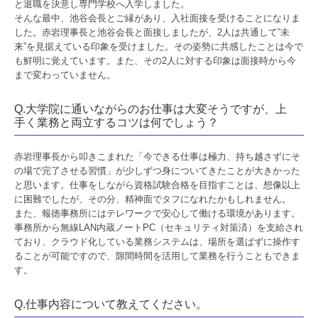
と退職を決意し専門学校へ入学しました。
そんな最中、池谷会長とご縁があり、入社面接を受けることになりま
した。赤岩理事長と池谷会長と面接しましたが、2人は共通して”未
来”を見据えている印象を受けました。その姿勢に共感したことは今で
も鮮明に覚えています。また、その2人に対する印象は面接時から今
まで変わっていません。
Q.大学院に通いながらのお仕事は大変そうですが、上
手く業務と両立するコツは何でしょう？
赤岩理事長から叩きこまれた「今できる仕事は極力、持ち越さずにそ
の場で完了させる習慣」が少しずつ身についてきたことが大きかった
と思います。仕事をしながら資格試験合格を目指すことは、想像以上
に困難でしたが、その分、精神面でタフになれたかもしれません。
また、報徳事務所にはテレワークで安心して働ける環境があります。
事務所から無線LAN内蔵ノートPC（セキュリティ対策済）を支給され
ており、クラウド化している業務システムは、場所を選ばずに操作す
ることが可能ですので、隙間時間を活用して業務を行うこともできま
す。
Q.仕事内容について教えてください。