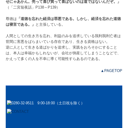
せにゃあかん。売って喜び買って喜ばないのは道ではないんだぞ。」
（「二宮翁夜話」P138～P139）
尊徳は
「道徳を忘れた経済は罪悪である。しかし、経済を忘れた道徳
は寝言である。」
と主張している。
人間としての生き方を忘れ、利益のみを追求している我利我利亡者は
世間に害悪をばらまいている存在であり、生きる資格はない。
逆に人として生きる道ばかりを追求し、実践をおろそかにすること
は、本人は幸福かもしれないが、会社が倒産してしまうことなどで、
かえって多くの人を不幸に導く可能性すらあるのである。
▲
PAGETOP