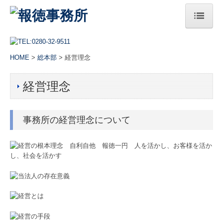
HOME
HOME
>
総本部
> 経営理念
総本部
経営理念
法人案内
ご挨拶
事務所の経営理念について
経営理念
サステナビリティへの取組み
アクセス
セミナー案内
プレスリリース