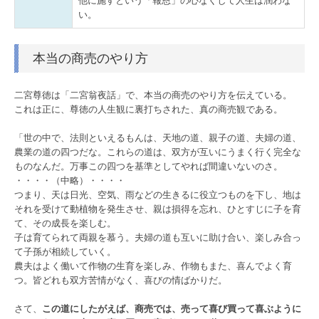
他に施すという「報恩」の心なくして人生は潤わな
い。
本当の商売のやり方
二宮尊徳は「二宮翁夜話」で、本当の商売のやり方を伝えている。
これは正に、尊徳の人生観に裏打ちされた、真の商売観である。
「世の中で、法則といえるもんは、天地の道、親子の道、夫婦の道、
農業の道の四つだな。これらの道は、双方が互いにうまく行く完全な
ものなんだ。万事この四つを基準としてやれば間違いないのさ。
・・・・（中略）・・・・
つまり、天は日光、空気、雨などの生きるに役立つものを下し、地は
それを受けて動植物を発生させ、親は損得を忘れ、ひとすじに子を育
て、その成長を楽しむ。
子は育てられて両親を慕う。夫婦の道も互いに助け合い、楽しみ合っ
て子孫が相続していく。
農夫はよく働いて作物の生育を楽しみ、作物もまた、喜んでよく育
つ。皆どれも双方苦情がなく、喜びの情ばかりだ。
さて、
この道にしたがえば、商売では、売って喜び買って喜ぶように