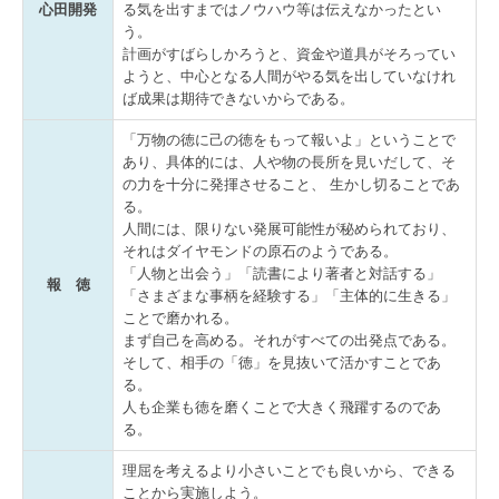
数字で見る 報徳事務所
心田開発
る気を出すまではノウハウ等は伝えなかったとい
う。
募集要項
計画がすばらしかろうと、資金や道具がそろってい
ようと、中心となる人間がやる気を出していなけれ
ば成果は期待できないからである。
経営者オススメ情報
「万物の徳に己の徳をもって報いよ」ということで
経営者お役立ち情報
あり、具体的には、人や物の長所を見いだして、そ
の力を十分に発揮させること、 生かし切ることであ
電帳法・インボイス最新情報
る。
人間には、限りない発展可能性が秘められており、
証憑保存機能
それはダイヤモンドの原石のようである。
「人物と出会う」「読書により著者と対話する」
報 徳
経営改善計画の策定支援
「さまざまな事柄を経験する」「主体的に生きる」
ことで磨かれる。
まず自己を高める。それがすべての出発点である。
経営改善オンデマンド講座
そして、相手の「徳」を見抜いて活かすことであ
る。
グループ通算（有利・不利）判定
人も企業も徳を磨くことで大きく飛躍するのであ
る。
関与先向け融資商品ご紹介
理屈を考えるより小さいことでも良いから、できる
国の共済制度活用コーナー
ことから実施しよう。