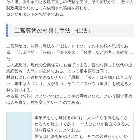
その後、服部家の財政建て直しの依頼を受け、その実績から、 数々の
社会福祉法人支援
財政再建や村おこしを依頼され実績を残した。
コンサルタントの先駆者である。
医業経営支援
二宮尊徳の村興し手法「仕法」
公益法人支援
相続・贈与支援
二宮尊徳は、村興し手法を「仕法」とよび、その中の根本思想であ
る、「心田開発」「報徳」「積小為大」「分度」などの考えを確立し
一円会
た。
この思想は、現代の企業経営にも当てはまる。昔の村興しも現代の企
業経営も「人間」が主体である。よって根本原理は同じ。
お客様の声
村興しにしか適用できないという「思想」「考え」は有効とは言えな
い。根本は人づくり。人が育つ。そこにノウハウ（道具）を使える人
採用情報
材を育成する。
やる気（情熱）とノウハウはここで車の両輪となる、という順で尊徳
採用メッセージ
は人を育て、村を変えていったのである。
職員インタビュー
事業等をなし遂げるのには、人々のやる気を起こさ
せるのが始まりであり、 一人ひとりが自立できる人
キャリアプラン
財を育成することである。
尊徳は仕法を依頼されても、そこの領民たちが、や