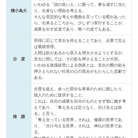
いわゆる「頭の良い人」に限って、事を成すに当た
TKCシステムのご紹介
積小為大
り、出来ない理由を考える。
そんな否定的な考えや愚痴を言っている暇があった
TKCシステムQ&A
ら、出来るところから、少しずつ実行することが、
成果を出す近道であり、唯一の道でもある。
所得に応じて支出を抑えることであり、企業で言え
ば業績管理。
人間は欲があるから収入を増大させようとするが、
分 度
支出に関しては、その欲を押さえることが大切。
いわゆる放漫経営による倒産とは、支出の際の欲を
押さえられない社長の心の歪みがもたらした悲劇で
ある。
分度を超え、余った部分を将来のために残したり、
他人のために提供すること。
これは、自分の成果を自分のものとせず他に施す考
えであり、「奪え合えば足りなく、分け合えば余
る」と言う。
推 譲
「奪え合っている世界」それは、修羅の世界であ
り、「分け与える世界」それは、神仏の世界であ
る。