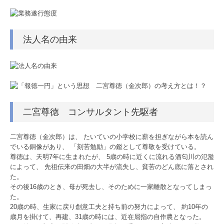
著書
リンク集
法人名の由来
プライバシーポリシー
情報セキュリティ基本方針
品質方針
二宮尊徳 コンサルタント先駆者
業務内容
二宮尊徳（金次郎）は、 たいていの小学校に薪を担ぎながら本を読ん
税務会計顧問
でいる銅像があり、 「刻苦勉励」の鑑として尊敬を受けている。
尊徳は、天明7年に生まれたが、 5歳の時に近くに流れる酒匂川の氾濫
経営計画支援
によって、 先祖伝来の田畑の大半が流失し、貧苦のどん底に落とされ
た。
その後16歳のとき、母が死去し、そのために一家離散となってしまっ
人材開発・社風診断
た。
20歳の時、生家に戻り創意工夫と持ち前の努力によって、 約10年の
中堅大企業支援
歳月を掛けて、再建、31歳の時には、近在屈指の自作農となった。