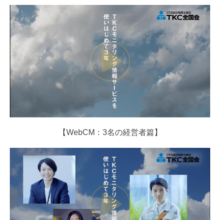
著書
リンク集
プライバシーポリシー
情報セキュリティ基本方針
品質方針
業務内容
【WebCM：3名の経営者篇】
税務会計顧問
経営計画支援
人材開発・社風診断
中堅大企業支援