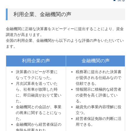
利用企業、金融機関の声
金融機関に正確な決算書をスピーディーに提出することにより、資金
調達力が高まります。
全国の利用企業、金融機関から以下のような評価の声をいただいてい
ます。
利用企業の声
金融機関の声
決算書のコピーが不要に
税務署に提出された決算書
なってラクになった。
が提供される仕組みなので
月次試算表を送っていた
信頼できる。
ら、社有車が故障した時
情報開示に積極的な経営者
に、即日融資がおりて驚い
の姿勢を高く評価してい
た。
る。
金融機関との会話が、事業
融資先の事業内容理解に役
の将来に関することになっ
立つ。
た。
経営者保証免除の判断に活
金融機関から経営者保証の
用できる。
免除を提案された。