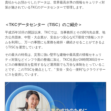
貴社からお預かりしたデータは、世界最高水準の情報セキュリティ対
策が施されているTKCのデータセンターで管理します。
＜TKCデータセンター（TISC）のご紹介＞
平成15年10月の開設以来、TKCでは、当事務所とその関与先企業、地
方公共団体、中堅・大企業が、安全かつ安心なICT環境で情報システ
ムを利用し、万一の事態にも業務を維持・継続させることができるよ
うTISCを運営しています。
その最大の特長は、災害に強い堅牢な建物や最高度の情報セキュリ
ティ対策などインフラ面の整備に加え、TKC社員が24時間365日サー
ビスの稼働状況を監視するなど運用面でも万全な体制をとっているこ
とです。このTISCを拠点として、“ 安全・安心・便利”なクラウドサー
ビスを提供しています。