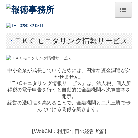
HOME
ＴＫＣモニタリング情報サービス
総本部
法人案内
ご挨拶
中小企業が成長していくためには、円滑な資金調達が欠
かせません。
経営理念
「TKCモニタリング情報サービス」は、
法人税、個人所
得税
の電子申告を行うと自動的に金融機関へ決算書等を
サステナビリティへの取組み
開示。
経営の透明性を高めることで、金融機関と二人三脚で歩
アクセス
んでいける関係を築きます。
セミナー案内
【WebCM：利用3年目の経営者篇】
プレスリリース