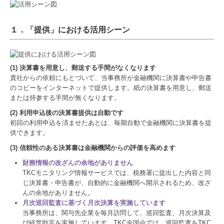
１．「提供」における活用シーン
(1) 決算書を用意し、郵送する手間がなくなります
貴社からの依頼にもとづいて、当事務所が金融機関に決算書や申告書
のコピーをインターネットで提供します。紙の決算書を用意し、郵送
または持参する手間が無くなります。
(2) 利用申込後の決算書提供は自動です
初回の利用申込を済ませたあとは、毎期自動で金融機関に決算書を提
供できます。
(3) 信頼性のある決算書は金融機関からの評価を高めます
財務情報の改ざんの余地がありません
TKCモニタリング情報サービスでは、税務署に提出した内容と同
じ決算書・申告書が、自動的に金融機関へ開示されるため、改ざ
んの余地がありません。
月次巡回監査に基づく月次決算を実施しています
当事務所は、関与先企業を毎月訪問して、巡回監査、月次決算及
び経営助言を実施しています。TKC全国会では、巡回監査をTKC