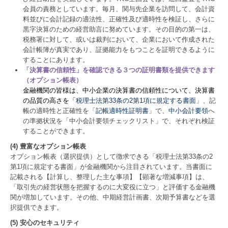
会員の責務としています。毎月、関与先企業を訪問して、会計資
料並びに会計記録の適法性、正確性及び適時性を検証し、さらに
黒字決算のための経営助言に努めています。その目的の第一は、
税務署に対して、或いは裁判において、企業において作成された
会計帳簿が真実であり、証拠能力をもつことを証明できるように
することにあります。
「決算書の信頼性」を確認できる３つの証明書類を提供できます
（オプション帳表）
金融機関の皆様は、中小企業の決算書の信頼性について、決算書
の品質の高さを「
税理士法第33条の2第1項に規定する書面
」、記
帳の適時性と正確性を「
記帳適時性証明書
」で、
中小会計要領
へ
の準拠状況を「中小会計要領チェックリスト」で、それぞれ検証
することができます。
(4) 豊富なオプション帳表
オプション帳表（選択提供）として徴求できる「税理士法第33条の2
第1項に規定する書面」が金融機関から注目されています。当書面に
記載される【計算し、整理した主な事項】【顕著な増減事項】は、
「取引先の経営状態を把握するのに大変役に立つ」と評価する金融機
関が増加しています。その他、中期経営計画書、次期予算書などを選
択提供できます。
(5) 安心のセキュリティ