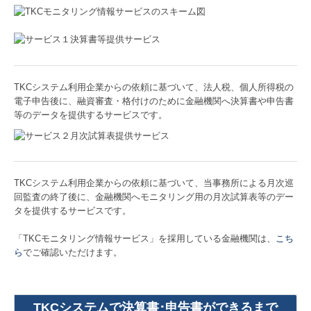
数字で見る 報徳事務所
募集要項
経営者オススメ情報
TKCシステム利用企業からの依頼に基づいて、法人税、個人所得税の
経営者お役立ち情報
電子申告後に、融資審査・格付けのために金融機関へ決算書や申告書
等のデータを提供するサービスです。
電帳法・インボイス最新情報
証憑保存機能
TKCシステム利用企業からの依頼に基づいて、当事務所による月次巡
経営改善計画の策定支援
回監査の終了後に、金融機関へモニタリング用の月次試算表等のデー
タを提供するサービスです。
経営改善オンデマンド講座
「TKCモニタリング情報サービス」を採用している金融機関は、
こち
グループ通算（有利・不利）判定
ら
でご確認いただけます。
関与先向け融資商品ご紹介
国の共済制度活用コーナー
TKCシステムで決算書･申告書ができるまで