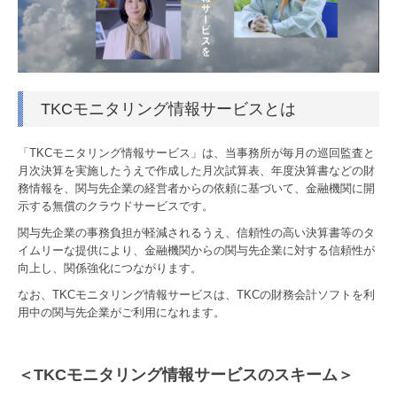
社会福祉法人支援
医業経営支援
公益法人支援
TKCモニタリング情報サービスとは
相続・贈与支援
「TKCモニタリング情報サービス」は、当事務所が毎月の巡回監査と
一円会
月次決算を実施したうえで作成した月次試算表、年度決算書などの財
務情報を、関与先企業の経営者からの依頼に基づいて、金融機関に開
お客様の声
示する無償のクラウドサービスです。
関与先企業の事務負担が軽減されるうえ、信頼性の高い決算書等のタ
採用情報
イムリーな提供により、金融機関からの関与先企業に対する信頼性が
向上し、関係強化につながります。
採用メッセージ
なお、TKCモニタリング情報サービスは、TKCの財務会計ソフトを利
用中の関与先企業がご利用になれます。
職員インタビュー
キャリアプラン
＜TKCモニタリング情報サービスのスキーム＞