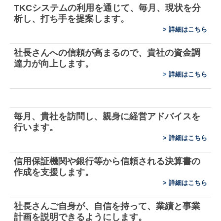
TKCシステムの利用を通じて、毎月、現状を分
著書
析し、打ち手を提案します。
>
詳細はこちら
リンク集
社長さんへの信頼が高まるので、貴社の資金調
プライバシーポリシー
達力が向上します。
>
詳細はこちら
情報セキュリティ基本方針
品質方針
毎月、貴社を訪問し、親身に経営アドバイスを
業務内容
行います。
>
詳細はこちら
税務会計顧問
信用保証機関や銀行等から信頼される決算書の
経営計画支援
作成を支援します。
>
詳細はこちら
人材開発・社風診断
社長さんご自身が、自信を持って、業績と事業
中堅大企業支援
計画を説明できるようにします。