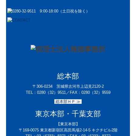
数字で見る 報徳事務所
募集要項
経営者オススメ情報
経営者お役立ち情報
電帳法・インボイス最新情報
証憑保存機能
総本部
経営改善計画の策定支援
〒306-0234 茨城県古河市上辺見2120-2
TEL：
0280（32）9511／
FAX：0280（32）9559
経営改善オンデマンド講座
総本部ＨＰ ≫
グループ通算（有利・不利）判定
東京本部・千葉支部
関与先向け融資商品ご紹介
【東京本部】
〒169-0075
東京都新宿区高田馬場2-14-5 キクチビル2階
国の共済制度活用コーナー