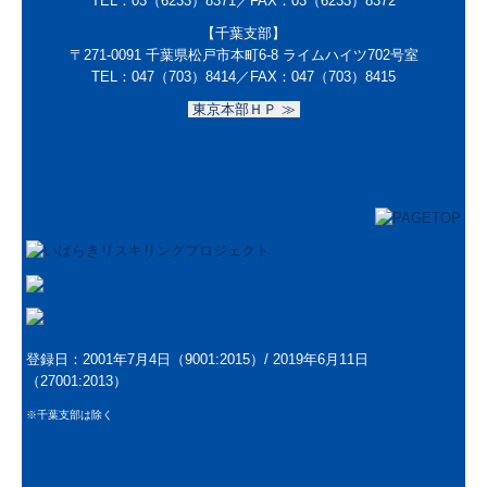
TEL：
03（6233）8371
／FAX：
03（6233）8372
【千葉支部】
TKCシステムのご紹介
〒271-0091
千葉県松戸市本町6-8 ライムハイツ702号室
TEL：047（703）8414／
FAX：047（703）8415
TKCシステムQ&A
東京本部ＨＰ ≫
登録日：2001年7月4日（9001:2015）/
2019年6月11日
（27001:2013）
※千葉支部は除く