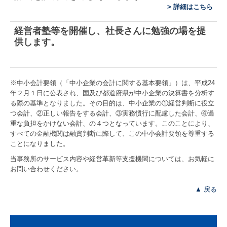
>
詳細はこちら
社会福祉法人支援
医業経営支援
経営者塾等を開催
し、
社長さんに勉強の場を提
供します。
公益法人支援
相続・贈与支援
※中小会計要領（「中小企業の会計に関する基本要領」）は、平成24
年２月１日に公表され、国及び都道府県が中小企業の決算書を分析す
一円会
る際の基準となりました。その目的は、中小企業の①経営判断に役立
つ会計、②正しい報告をする会計、③実務慣行に配慮した会計、④過
お客様の声
重な負担をかけない会計、の４つとなっています。このことにより、
すべての金融機関は融資判断に際して、この中小会計要領を尊重する
採用情報
ことになりました。
当事務所のサービス内容や経営革新等支援機関については、お気軽に
採用メッセージ
お問い合わせください。
職員インタビュー
▲ 戻る
キャリアプラン