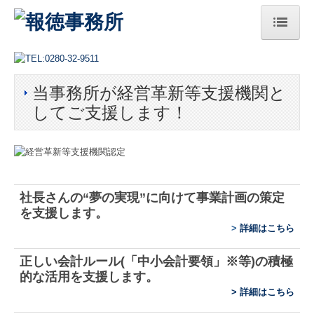
HOME
当事務所が経営革新等支援機関と
総本部
してご支援します！
法人案内
ご挨拶
経営理念
社長さんの“夢の実現”に向けて
事業計画の策定
を支援します。
サステナビリティへの取組み
>
詳細はこちら
アクセス
正しい会計ルール(「中小会計要領」※等)の積極
セミナー案内
的な活用を支援します。
>
詳細はこちら
プレスリリース