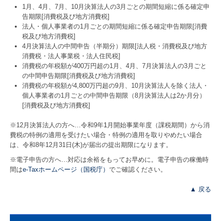
1月、4月、7月、10月決算法人の3月ごとの期間短縮に係る確定申
告期限[消費税及び地方消費税]
法人・個人事業者の1月ごとの期間短縮に係る確定申告期限[消費
税及び地方消費税]
4月決算法人の中間申告（半期分）期限[法人税・消費税及び地方
消費税・法人事業税・法人住民税]
消費税の年税額が400万円超の1月、4月、7月決算法人の3月ごと
の中間申告期限[消費税及び地方消費税]
消費税の年税額が4,800万円超の9月、10月決算法人を除く法人・
個人事業者の1月ごとの中間申告期限（8月決算法人は2か月分）
[消費税及び地方消費税]
※12月決算法人の方へ…令和9年
1
月開始事業年度（課税期間）から消
費税の特例の適用を受けたい場合・特例の適用を取りやめたい場合
は、令和8年12月31日(木)が届出の提出期限になります。
※電子申告の方へ…対応は余裕をもってお早めに。電子申告の稼働時
間は
e-Taxホームページ（国税庁）
でご確認ください。
▲ 戻る