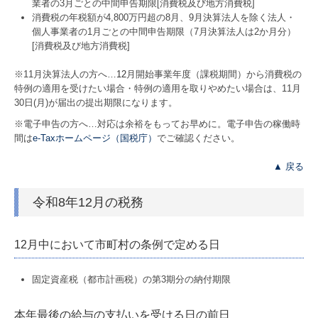
業者の3月ごとの中間申告期限[消費税及び地方消費税]
消費税の年税額が4,800万円超の8月、9月決算法人を除く法人・
個人事業者の1月ごとの中間申告期限（7月決算法人は2か月分）
[消費税及び地方消費税]
※11月決算法人の方へ…
12
月開始事業年度（課税期間）から消費税の
特例の適用を受けたい場合・特例の適用を取りやめたい場合は、11月
30日(月)が届出の提出期限になります。
※電子申告の方へ…対応は余裕をもってお早めに。電子申告の稼働時
間は
e-Taxホームページ（国税庁）
でご確認ください。
▲ 戻る
令和8年12月の税務
12月中において市町村の条例で定める日
固定資産税（都市計画税）の第3期分の納付期限
本年最後の給与の支払いを受ける日の前日