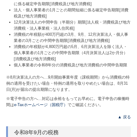
に係る確定申告期限[消費税及び地方消費税]
TKCシステムのご紹介
法人・個人事業者の1月ごとの期間短縮に係る確定申告期限[消費
税及び地方消費税]
12月決算法人の中間申告（半期分）期限[法人税・消費税及び地方
TKCシステムQ&A
消費税・法人事業税・法人住民税]
消費税の年税額が400万円超の3月、9月、12月決算法人・個人事
業者の3月ごとの中間申告期限[消費税及び地方消費税]
消費税の年税額が4,800万円超の5月、6月決算法人を除く法人・
個人事業者の1月ごとの中間申告期限（4月決算法人は2か月分）
[消費税及び地方消費税]
個人事業者の令和8年分の消費税及び地方消費税の中間申告期限
※8月決算法人の方へ…
9
月開始事業年度（課税期間）から消費税の特
例の適用を受けたい場合・特例の適用を取りやめたい場合は、8月31
日(月)が届出の提出期限になります。
※電子申告の方へ…対応は余裕をもってお早めに。電子申告の稼働時
間は
e-Taxホームページ（国税庁）
でご確認ください。
▲ 戻る
令和8年9月の税務