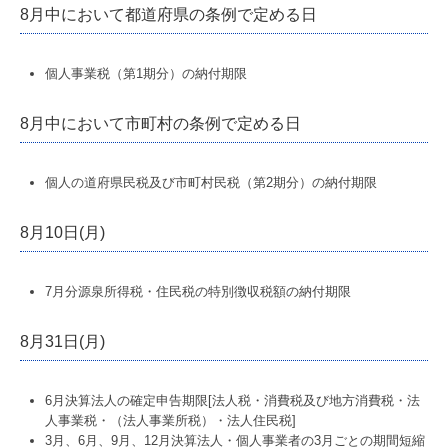
数字で見る 報徳事務所
8月中において都道府県の条例で定める日
募集要項
個人事業税（第1期分）の納付期限
経営者オススメ情報
8月中において市町村の条例で定める日
経営者お役立ち情報
電帳法・インボイス最新情報
個人の道府県民税及び市町村民税（第2期分）の納付期限
証憑保存機能
8月10日(月)
経営改善計画の策定支援
7月分源泉所得税・住民税の特別徴収税額の納付期限
経営改善オンデマンド講座
8月31日(月)
グループ通算（有利・不利）判定
関与先向け融資商品ご紹介
6月決算法人の確定申告期限[法人税・消費税及び地方消費税・法
人事業税・（法人事業所税）・法人住民税]
国の共済制度活用コーナー
3月、6月、9月、12月決算法人・個人事業者の3月ごとの期間短縮