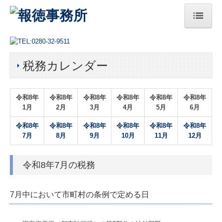
HOME
税務カレンダー
総本部
法人案内
令和
8
年
令和
8
年
令和
8
年
令和
8
年
令和
8
年
令和
8
年
1月
2月
3月
4月
5月
6月
ご挨拶
令和
8
年
令和
8
年
令和
8
年
令和8
年
令和8年
令和8年
経営理念
7月
8月
9月
10月
1
1
月
12月
サステナビリティへの取組み
令和8年7月の税務
アクセス
セミナー案内
7月中において市町村の条例で定める日
プレスリリース