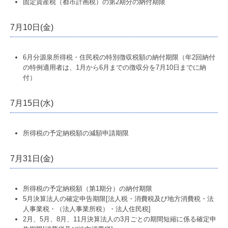
固定資産税（都市計画税）の第2期分の納付期限
著書
7月10日(金)
リンク集
6月分源泉所得税・住民税の特別徴収税額の納付期限（年2回納付
プライバシーポリシー
の特例適用者は、1月から6月までの徴収分を7月10日までに納
付）
情報セキュリティ基本方針
品質方針
7月15日(水)
業務内容
所得税の予定納税額の減額申請期限
税務会計顧問
7月31日(金)
経営計画支援
所得税の予定納税額（第1期分）の納付期限
人材開発・社風診断
5月決算法人の確定申告期限[法人税・消費税及び地方消費税・法
人事業税・（法人事業所税）・法人住民税]
中堅大企業支援
2月、5月、8月、11月決算法人の3月ごとの期間短縮に係る確定申