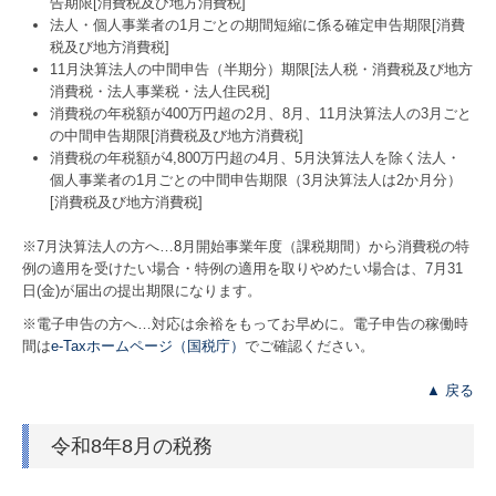
告期限[消費税及び地方消費税]
社会福祉法人支援
法人・個人事業者の1月ごとの期間短縮に係る確定申告期限[消費
税及び地方消費税]
医業経営支援
11月決算法人の中間申告（半期分）期限[法人税・消費税及び地方
消費税・法人事業税・法人住民税]
公益法人支援
消費税の年税額が400万円超の2月、8月、11月決算法人の3月ごと
の中間申告期限[消費税及び地方消費税]
消費税の年税額が4,800万円超の4月、5月決算法人を除く法人・
相続・贈与支援
個人事業者の1月ごとの中間申告期限（3月決算法人は2か月分）
[消費税及び地方消費税]
一円会
※7月決算法人の方へ…
8
月開始事業年度（課税期間）から消費税の特
お客様の声
例の適用を受けたい場合・特例の適用を取りやめたい場合は、7月31
日(金)が届出の提出期限になります。
採用情報
※電子申告の方へ…対応は余裕をもってお早めに。電子申告の稼働時
間は
e-Taxホームページ（国税庁）
でご確認ください。
採用メッセージ
▲ 戻る
職員インタビュー
令和8年8月の税務
キャリアプラン